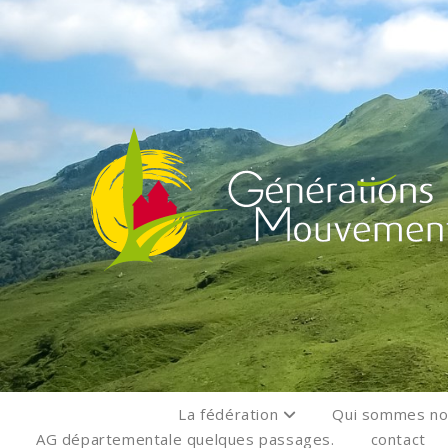
La fédération
Qui sommes n
AG départementale quelques passages.
contact