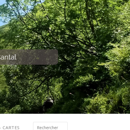
antal
s- CARTES