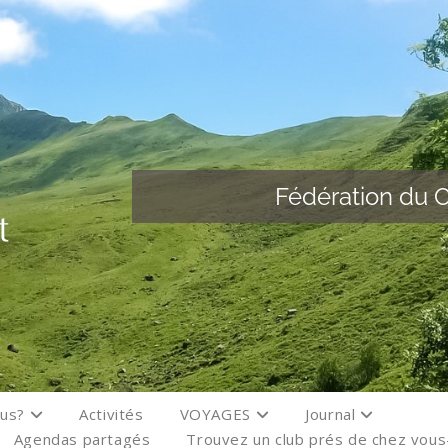
Fédération du C
ous?
Activités
VOYAGES
Journal
Agendas partagés
Trouvez un club prés de chez vou