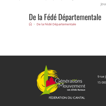
Jo
De la Fédé Départementale
>
De la Fédé Départementale
9 rue
15 00