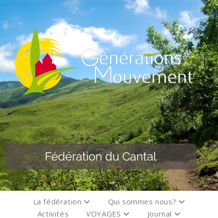
Fédération du Cantal
La fédération
Qui sommes nous?
Activités
VOYAGES
Journal