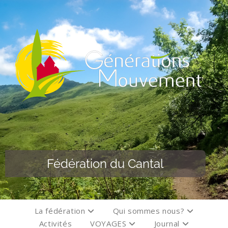
Fédération du Cantal
La fédération
Qui sommes nous?
Activités
VOYAGES
Journal