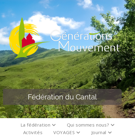
Fédération du Cantal
La fédération
Qui sommes nous?
Activités
VOYAGES
Journal