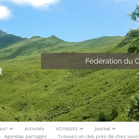
Fédération du C
ous?
Activités
VOYAGES
Journal
Agendas partagés
Trouvez un club prés de chez vou