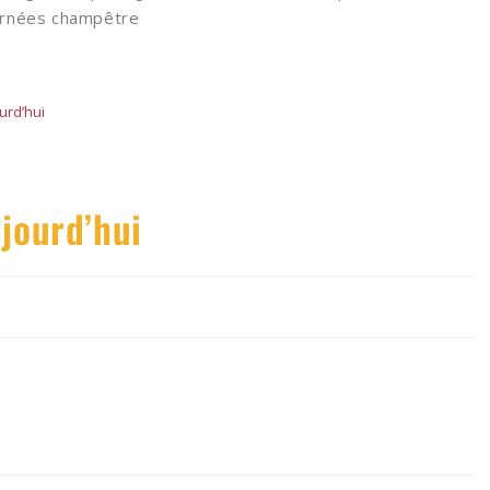
urnées champêtre
ourd’hui
ujourd’hui