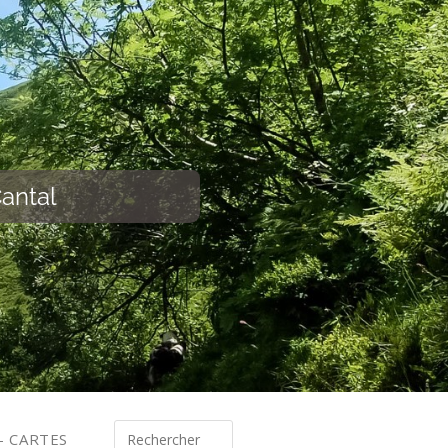
antal
s- CARTES