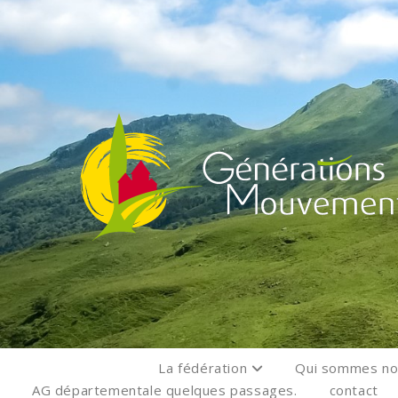
La fédération
Qui sommes n
AG départementale quelques passages.
contact